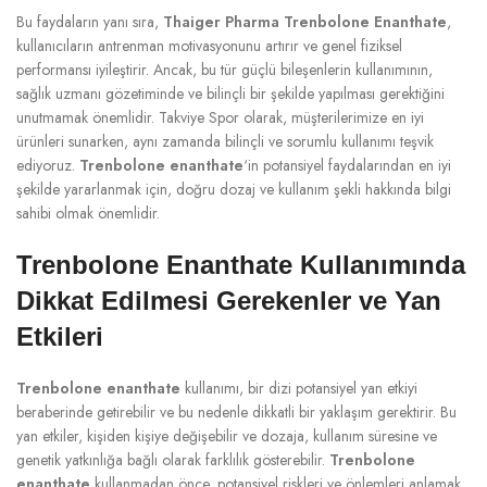
Bu faydaların yanı sıra,
Thaiger Pharma Trenbolone Enanthate
,
kullanıcıların antrenman motivasyonunu artırır ve genel fiziksel
performansı iyileştirir. Ancak, bu tür güçlü bileşenlerin kullanımının,
sağlık uzmanı gözetiminde ve bilinçli bir şekilde yapılması gerektiğini
unutmamak önemlidir. Takviye Spor olarak, müşterilerimize en iyi
ürünleri sunarken, aynı zamanda bilinçli ve sorumlu kullanımı teşvik
ediyoruz.
Trenbolone enanthate
‘in potansiyel faydalarından en iyi
şekilde yararlanmak için, doğru dozaj ve kullanım şekli hakkında bilgi
sahibi olmak önemlidir.
Trenbolone Enanthate Kullanımında
Dikkat Edilmesi Gerekenler ve Yan
Etkileri
Trenbolone enanthate
kullanımı, bir dizi potansiyel yan etkiyi
beraberinde getirebilir ve bu nedenle dikkatli bir yaklaşım gerektirir. Bu
yan etkiler, kişiden kişiye değişebilir ve dozaja, kullanım süresine ve
genetik yatkınlığa bağlı olarak farklılık gösterebilir.
Trenbolone
enanthate
kullanmadan önce, potansiyel riskleri ve önlemleri anlamak