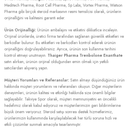
Meditech Pharma, Root Cell Pharma, Sp Labs, Vortex Pharma, Watson
Pharma gibi birçok steroid markasının resmi temsilcisi olarak, ürünlerin
orijinalliğini ve kalitesini garanti eder.
Ürün Orijinalliği:
Ürünün ambalajını ve etiketini dikkatlice inceleyin.
Orijinal ürünlerde, üretici firma tarafından sağlanan güvenlik etiketleri ve
barkodlar bulunur. Bu etiketleri ve barkodları kontrol ederek ürünün
orijinalliğini doğrulayabilirsiniz. Ayrıca, ürünün son kullanma tarihini
kontrol etmeyi unutmayın.
Thaiger Pharma Trenbolone Enanthate
satın alırken, ürünün orijinal olduğundan emin olmak için yetkili
satıcılardan alışveriş yapın.
Müşteri Yorumları ve Referanslar:
Satın almayı düşündüğünüz ürün
hakkında müşteri yorumlarını ve referansları okuyun. Diğer müşterilerin
deneyimleri, ürünün kalitesi ve etkinliği hakkında size önemli bilgiler
sağlayabilir. Takviye Spor olarak, müşteri memnuniyetini en öncelikli
hedefimiz olarak kabul ediyoruz ve müşterilerimizin geri bildirimlerine
büyük önem veriyoruz. Steroid satışı sonrası destek hizmetlerimiz,
ürünlerimizin kullanımında karşılaşılabilecek her türlü soruna hızlı ve
etkili çözümler sunmak amacıyla tasarlanmıştır.