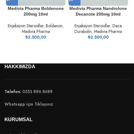
Medivia Pharma Boldenone
Medivia Pharma Nandrolone
200mg 10ml
Decanote 200mg 10ml
Enjeksiyon Steroidler
,
Boldenon
,
Enjeksiyon Steroidler
,
Deca
Medivia Pharma
Durabolin
,
Medivia Pharma
E
₺
2.500,00
₺
2.500,00
HAKKIMIZDA
Telefon:
0553 896 8689
Whatsapp için Tıklayınız
KURUMSAL