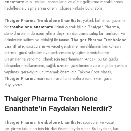
enanthate
‘in bu etkileri, sporcuların ve vücut geliştirme meraklılarının
hedeflerine ulaşmalarına önemli ölçüde katkıda bulunabilir.
Thaiger Pharma Trenbolone Enanthate
, yüksek kaliteli ve güvenilir
bir
trenbolone enanthate
ürünü olarak bilinir.
Thaiger Pharma
,
steroid üretiminde uzun yıllara dayanan deneyime sahip bir markadır ve
ürünlerinin kalitesi ve etkinliği ile tanınır.
Thaiger Pharma Trenbolone
Enanthate
, sporcuların ve vücut geliştirme meraklılarının kas kütlesini
artırma, gücü yükseltme ve performansı iyileştirme hedeflerine
ulaşmalarına yardımcı olmak için tasarlanmıştır. Ancak, bu tür güçlü
bileşenlerin kullanımının, sağlık uzmanı gözetiminde ve bilinçli bir şekilde
yapılması gerektiğini unutmamak önemlidir. Takviye Spor olarak,
Thaiger Pharma
markasının ürünlerini sizlere sunmaktan gurur
duyuyoruz.
Thaiger Pharma Trenbolone
Enanthate’in Faydaları Nelerdir?
Thaiger Pharma Trenbolone Enanthate
, sporcular ve vücut
geliştirme tutkunları için bir dizi önemli fayda sunar. Bu faydalar, kas