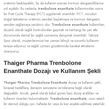
üretimini baskılayabilir, bu da kullanım sonrası hormon dengesizliklerine
yol açabilir. Bu nedenle,
trenbolone enanthate
kullanımından sonra
bir Post Cycle Therapy (PCT) uygulamak önemlidir. PCT, vücudun
doğal testosteron üretimini yeniden başlatmaya ve hormon dengesini
yeniden sağlamaya yardımcı olur.
Trenbolone enanthate
kullanırken,
düzenli olarak sağlık kontrolünden geçmek ve herhangi bir yan etki
durumunda derhal bir sağlık uzmanına danışmak önemlidir. Takviye
Spor olarak, müşterilerimize her zaman bilinçli ve sorumlu kullanımı
tavsiye ediyoruz ve sağlık uzmanı gözetiminde hareket etmelerini
öneriyoruz.
Thaiger Pharma Trenbolone
Enanthate Dozajı ve Kullanım Şekli
Thaiger Pharma Trenbolone Enanthate
dozajı ve kullanım şekli,
bireysel hedeflere, deneyim seviyesine ve toleransa bağlı olarak
değişebilir. Ancak, genel olarak kabul gören bazı dozaj aralıkları ve
kullanım önerileri bulunmaktadır.
Trenbolone enanthate
, uzun esterli
bir steroid olduğu için, haftada bir veya iki kez enjekte edilmesi yeterlidir.