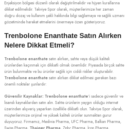
Enjeksiyon bölgesi düzenli olarak değiştirilmelidir ve hijyen kurallarına
dikkat edilmelidir. Takviye Spor olarak, müşterilerimize her zaman
doğru dozaj ve kullanım şekli hakkında bilgi sağlamaya ve sağlık uzmanı
gözetiminde hareket etmelerini önermeye özen gösteriyoruz.
Trenbolone Enanthate Satın Alırken
Nelere Dikkat Etmeli?
Trenbolone enanthate
satın alırken, sahte veya düşük kaliteli
ürünlerden kaçınmak için dikkatli olmak önemlidir. Piyasada birçok sahte
ürün bulunmakta ve bu ürünler sağlık için ciddi riskler oluşturabilir.
Trenbolone enanthate
satın alırken dikkat edilmesi gereken bazı
önemli noktalar şunlardır:
Güvenilir Kaynaklar:
Trenbolone enanthate
‘i sadece güvenilir ve
lisanslı kaynaklardan satın alın. Sahte ürünlerin yaygın olduğu internet
üzerinden alışveriş yaparken özellikle dikkatli olun. Takviye Spor olarak,
müşterilerimize orijinal ve yüksek kaliteli ürünler sunmaktan gurur
duyuyoruz. Firmamız, Medivia Pharma, UFC Pharma, Balkan Pharma,
Swiss Pharma,
Thaiger Pharma
, Zphc Pharma, İron Pharma,