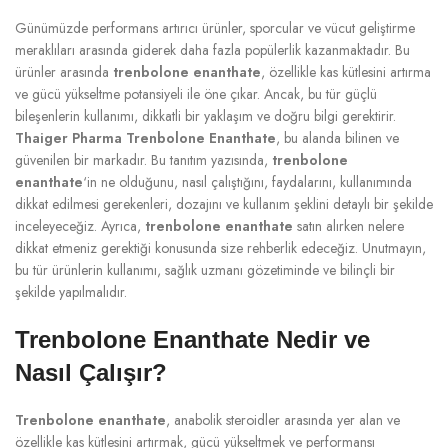
Günümüzde performans artırıcı ürünler, sporcular ve vücut geliştirme
meraklıları arasında giderek daha fazla popülerlik kazanmaktadır. Bu
ürünler arasında
trenbolone enanthate
, özellikle kas kütlesini artırma
ve gücü yükseltme potansiyeli ile öne çıkar. Ancak, bu tür güçlü
bileşenlerin kullanımı, dikkatli bir yaklaşım ve doğru bilgi gerektirir.
Thaiger Pharma Trenbolone Enanthate
, bu alanda bilinen ve
güvenilen bir markadır. Bu tanıtım yazısında,
trenbolone
enanthate
‘in ne olduğunu, nasıl çalıştığını, faydalarını, kullanımında
dikkat edilmesi gerekenleri, dozajını ve kullanım şeklini detaylı bir şekilde
inceleyeceğiz. Ayrıca,
trenbolone enanthate
satın alırken nelere
dikkat etmeniz gerektiği konusunda size rehberlik edeceğiz. Unutmayın,
bu tür ürünlerin kullanımı, sağlık uzmanı gözetiminde ve bilinçli bir
şekilde yapılmalıdır.
Trenbolone Enanthate Nedir ve
Nasıl Çalışır?
Trenbolone enanthate
, anabolik steroidler arasında yer alan ve
özellikle kas kütlesini artırmak, gücü yükseltmek ve performansı