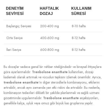
DENEYIM
HAFTALIK
KULLANIM
SEVIYESI
DOZAJ
SÜRESI
Başlangıç Seviyesi
200-400 mg
8-10 hafta
Orta Seviye
400-600 mg
8-12 hafta
İleri Seviye
600-800 mg
8-12 hafta
Bu dozajlar sadece genel bir rehber niteliğindedir ve bireysel ihtiyaçlara
göre ayarlanmalıdır.
Trenbolone enanthate
kullanırken, dozajı
kademeli olarak artırmak ve vücudun tepkisini izlemek önemlidir. Ayrıca,
trenbolone enanthate
‘in diğer steroidlerle kombinasyonu, etkilerini
artırabilir, ancak aynı zamanda yan etki riskini de artırabilir. Bu nedenle,
kombinasyon tedavileri dikkatli bir şekilde planlanmalı ve sağlık uzmanı
gözetiminde uygulanmalıdır.
Trenbolone enanthate
enjeksiyonları,
genellikle kalça, uyluk veya omuz gibi büyük kas gruplarına yapılır.