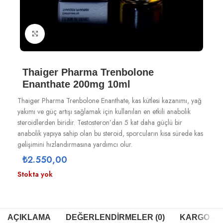
Büyütmek için tıklayın
Thaiger Pharma Trenbolone
Enanthate 200mg 10ml
Thaiger Pharma Trenbolone Enanthate, kas kütlesi kazanımı, yağ
yakımı ve güç artışı sağlamak için kullanılan en etkili anabolik
steroidlerden biridir. Testosteron’dan 5 kat daha güçlü bir
anabolik yapıya sahip olan bu steroid, sporcuların kısa sürede kas
gelişimini hızlandırmasına yardımcı olur.
₺
2.550,00
Stokta yok
AÇIKLAMA
DEĞERLENDIRMELER (0)
KARGO & T