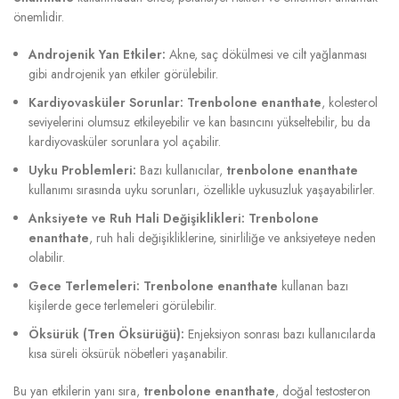
önemlidir.
Androjenik Yan Etkiler:
Akne, saç dökülmesi ve cilt yağlanması
gibi androjenik yan etkiler görülebilir.
Kardiyovasküler Sorunlar:
Trenbolone enanthate
, kolesterol
seviyelerini olumsuz etkileyebilir ve kan basıncını yükseltebilir, bu da
kardiyovasküler sorunlara yol açabilir.
Uyku Problemleri:
Bazı kullanıcılar,
trenbolone enanthate
kullanımı sırasında uyku sorunları, özellikle uykusuzluk yaşayabilirler.
Anksiyete ve Ruh Hali Değişiklikleri:
Trenbolone
enanthate
, ruh hali değişikliklerine, sinirliliğe ve anksiyeteye neden
olabilir.
Gece Terlemeleri:
Trenbolone enanthate
kullanan bazı
kişilerde gece terlemeleri görülebilir.
Öksürük (Tren Öksürüğü):
Enjeksiyon sonrası bazı kullanıcılarda
kısa süreli öksürük nöbetleri yaşanabilir.
Bu yan etkilerin yanı sıra,
trenbolone enanthate
, doğal testosteron