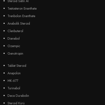
Steroid Satın Al
Testosteron Enanthate
Trenbolon Enanthate
Anabolik Steroid
Clenbuterol
Dianabol
Ozempic
Genotropin
Tablet Steroid
Anapolon
MK-677
Turinabol
Deca Durabolin
Steroid Kürü