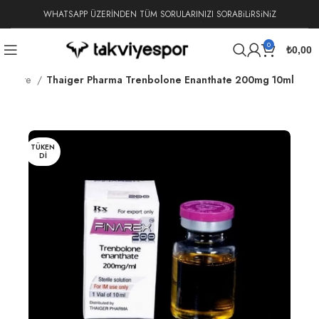
WHATSAPP ÜZERİNDEN TÜM SORULARINIZI SORABiLiRSiNiZ
0
₺
0,00
nanthate
Thaiger Pharma Trenbolone Enanthate 200mg 10ml
TÜKEN
DI