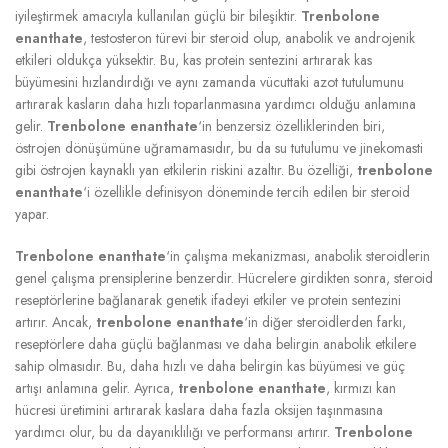
iyileştirmek amacıyla kullanılan güçlü bir bileşiktir.
Trenbolone
enanthate
, testosteron türevi bir steroid olup, anabolik ve androjenik
etkileri oldukça yüksektir. Bu, kas protein sentezini artırarak kas
büyümesini hızlandırdığı ve aynı zamanda vücuttaki azot tutulumunu
artırarak kasların daha hızlı toparlanmasına yardımcı olduğu anlamına
gelir.
Trenbolone enanthate
‘in benzersiz özelliklerinden biri,
östrojen dönüşümüne uğramamasıdır, bu da su tutulumu ve jinekomasti
gibi östrojen kaynaklı yan etkilerin riskini azaltır. Bu özelliği,
trenbolone
enanthate
‘i özellikle definisyon döneminde tercih edilen bir steroid
yapar.
Trenbolone enanthate
‘in çalışma mekanizması, anabolik steroidlerin
genel çalışma prensiplerine benzerdir. Hücrelere girdikten sonra, steroid
reseptörlerine bağlanarak genetik ifadeyi etkiler ve protein sentezini
artırır. Ancak,
trenbolone enanthate
‘in diğer steroidlerden farkı,
reseptörlere daha güçlü bağlanması ve daha belirgin anabolik etkilere
sahip olmasıdır. Bu, daha hızlı ve daha belirgin kas büyümesi ve güç
artışı anlamına gelir. Ayrıca,
trenbolone enanthate
, kırmızı kan
hücresi üretimini artırarak kaslara daha fazla oksijen taşınmasına
yardımcı olur, bu da dayanıklılığı ve performansı artırır.
Trenbolone