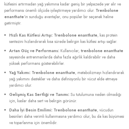
kütlesini artırmadan yağ yakımına kadar geniş bir yelpazede yer alır ve
performansı önemli ölçüde iyileştirmeye yardımcı olur.
Trenbolone
enanthate
‘in sunduğu avantajlar, onu popüler bir seçenek haline
getirmiştir.
Hızlı Kas Kütlesi Artışı:
Trenbolone enanthate
, kas protein
sentezini hızlandırarak kısa sürede belirgin kas kütlesi artışı sağlar.
Artan Güç ve Performans:
Kullanıcılar,
trenbolone enanthate
sayesinde antrenmanlarda daha fazla ağırlık kaldırabilir ve daha
yüksek performans gösterebilirler.
Yağ Yakımı:
Trenbolone enanthate
, metabolizmayı hızlandırarak
yağ yakımını destekler ve daha definisyonlu bir vücut elde etmeye
yardımcı olur.
Gelişmiş Kas Sertliği ve Tanımı:
Su tutulumuna neden olmadığı
için, kaslar daha sert ve belirgin görünür.
Daha İyi Besin Emilimi:
Trenbolone enanthate
, vücudun
besinleri daha verimli kullanmasına yardımcı olur, bu da kas büyümesi
ve toparlanma için önemlidir.