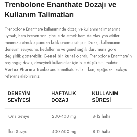
Trenbolone Enanthate Dozajı ve
Kullanım Talimatları
Trenbolone Enanthate kullanımında dozaj ve kullanım talimatlarına
uymak, hem istenen sonuçları elde etmek hem de olası yan etkileri
minimize etmek açısından kritik öneme sahiptir. Dozaj, kullanıcının
deneyim seviyesine, hedeflerine ve genel sağlık durumuna göre
değişiklik gösterebilir.
Genel bir kural
olarak, Trenbolone Enanthate’ın
başlangıç dozu, deneyimli kullanıcılar için bile düşük tutulmalıdır.
Vortex Pharma
Trenbolone Enanthate kullanırken, aşağıdaki tabloyu
referans alabilirsiniz.
DENEYIM
HAFTALIK
KULLANIM
SEVIYESI
DOZAJ
SÜRESI
Orta Seviye
200-400 mg
8-12 hafta
İleri Seviye
400-600 mg
8-12 hafta