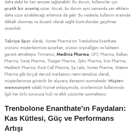
daha stabil bir kan seviyesi sağlanabilir. Bu durum, kullanıcılar için
pratik bir avantaj
sunar. Ancak, bu durum aynı zamanda yan etkilerin
daha uzun sürebileceği anlamına da gelir. Bu nedenle, kullanım sırasında
dikkatli olunması ve düzenli olarak sağlık kontrolünden geçilmesi
önemlidir.
Takviye Spor
olarak, Vortex Pharma’nın Trenbolone Enanthate
ürününü müşterilerimize sunarken, ürünün orijinalliğini ve kalitesini
garanti etmekteyiz. Firmamız,
Medivia Pharma
, UFC Pharma, Balkan
Pharma, Swiss Pharma, Thaiger Pharma, Zphc Pharma, İron Pharma,
Meditech Pharma, Root Cell Pharma, Sp Labs, Vortex Pharma, Watson
Pharma gibi birçok steroid markasının resmi temsilcisi olarak,
müşterilerimize güvenilir bir alışveriş deneyimi sunmaktadır.
Müşteri
memnuniyeti
odaklı hizmet anlayışımızla, ürünlerimizin kullanımıyla
ilgili her türlü sorunuza hızlı ve etkili çözümler sunmaktayız.
Trenbolone Enanthate’ın Faydaları:
Kas Kütlesi, Güç ve Performans
Artışı