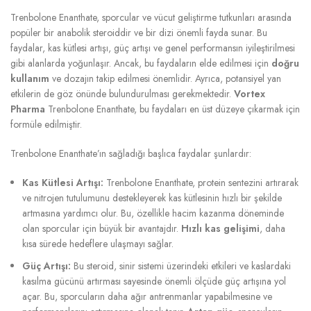
Trenbolone Enanthate, sporcular ve vücut geliştirme tutkunları arasında
popüler bir anabolik steroiddir ve bir dizi önemli fayda sunar. Bu
faydalar, kas kütlesi artışı, güç artışı ve genel performansın iyileştirilmesi
gibi alanlarda yoğunlaşır. Ancak, bu faydaların elde edilmesi için
doğru
kullanım
ve dozajın takip edilmesi önemlidir. Ayrıca, potansiyel yan
etkilerin de göz önünde bulundurulması gerekmektedir.
Vortex
Pharma
Trenbolone Enanthate, bu faydaları en üst düzeye çıkarmak için
formüle edilmiştir.
Trenbolone Enanthate’ın sağladığı başlıca faydalar şunlardır:
Kas Kütlesi Artışı:
Trenbolone Enanthate, protein sentezini artırarak
ve nitrojen tutulumunu destekleyerek kas kütlesinin hızlı bir şekilde
artmasına yardımcı olur. Bu, özellikle hacim kazanma döneminde
olan sporcular için büyük bir avantajdır.
Hızlı kas gelişimi
, daha
kısa sürede hedeflere ulaşmayı sağlar.
Güç Artışı:
Bu steroid, sinir sistemi üzerindeki etkileri ve kaslardaki
kasılma gücünü artırması sayesinde önemli ölçüde güç artışına yol
açar. Bu, sporcuların daha ağır antrenmanlar yapabilmesine ve