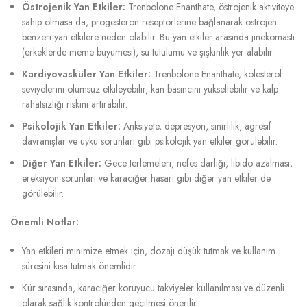
Östrojenik Yan Etkiler:
Trenbolone Enanthate, östrojenik aktiviteye
sahip olmasa da, progesteron reseptörlerine bağlanarak östrojen
benzeri yan etkilere neden olabilir. Bu yan etkiler arasında jinekomasti
(erkeklerde meme büyümesi), su tutulumu ve şişkinlik yer alabilir.
Kardiyovasküler Yan Etkiler:
Trenbolone Enanthate, kolesterol
seviyelerini olumsuz etkileyebilir, kan basıncını yükseltebilir ve kalp
rahatsızlığı riskini artırabilir.
Psikolojik Yan Etkiler:
Anksiyete, depresyon, sinirlilik, agresif
davranışlar ve uyku sorunları gibi psikolojik yan etkiler görülebilir.
Diğer Yan Etkiler:
Gece terlemeleri, nefes darlığı, libido azalması,
ereksiyon sorunları ve karaciğer hasarı gibi diğer yan etkiler de
görülebilir.
Önemli Notlar:
Yan etkileri minimize etmek için, dozajı düşük tutmak ve kullanım
süresini kısa tutmak önemlidir.
Kür sırasında, karaciğer koruyucu takviyeler kullanılması ve düzenli
olarak sağlık kontrolünden geçilmesi önerilir.