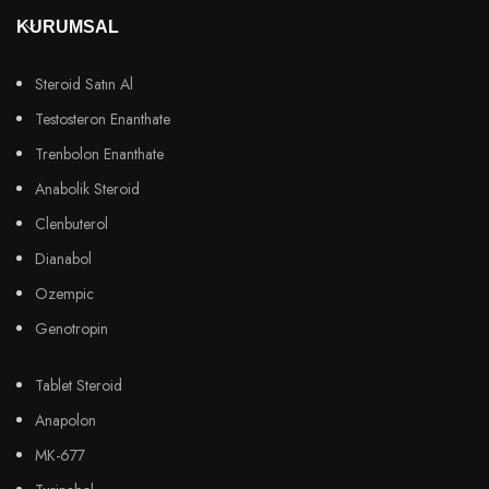
KURUMSAL
Steroid Satın Al
Testosteron Enanthate
Trenbolon Enanthate
Anabolik Steroid
Clenbuterol
Dianabol
Ozempic
Genotropin
Tablet Steroid
Anapolon
MK-677