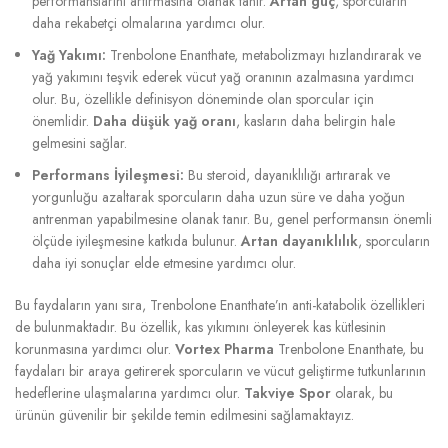
performanslarını artırmasına olanak tanır.
Artan güç
, sporcuların
daha rekabetçi olmalarına yardımcı olur.
Yağ Yakımı:
Trenbolone Enanthate, metabolizmayı hızlandırarak ve
yağ yakımını teşvik ederek vücut yağ oranının azalmasına yardımcı
olur. Bu, özellikle definisyon döneminde olan sporcular için
önemlidir.
Daha düşük yağ oranı
, kasların daha belirgin hale
gelmesini sağlar.
Performans İyileşmesi:
Bu steroid, dayanıklılığı artırarak ve
yorgunluğu azaltarak sporcuların daha uzun süre ve daha yoğun
antrenman yapabilmesine olanak tanır. Bu, genel performansın önemli
ölçüde iyileşmesine katkıda bulunur.
Artan dayanıklılık
, sporcuların
daha iyi sonuçlar elde etmesine yardımcı olur.
Bu faydaların yanı sıra, Trenbolone Enanthate’ın anti-katabolik özellikleri
de bulunmaktadır. Bu özellik, kas yıkımını önleyerek kas kütlesinin
korunmasına yardımcı olur.
Vortex Pharma
Trenbolone Enanthate, bu
faydaları bir araya getirerek sporcuların ve vücut geliştirme tutkunlarının
hedeflerine ulaşmalarına yardımcı olur.
Takviye Spor
olarak, bu
ürünün güvenilir bir şekilde temin edilmesini sağlamaktayız.