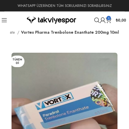
WHATSAPP ÜZERİNDEN TÜM SORULARINIZI SORABiLiRSiNiZ
0
₺
0,00
Enanthate
Vortex Pharma Trenbolone Enanthate 200mg 10ml
TÜKEN
DI