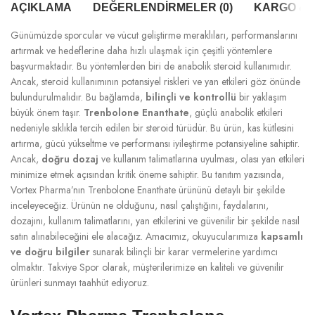
AÇIKLAMA
DEĞERLENDIRMELER (0)
KARGO & T
Günümüzde sporcular ve vücut geliştirme meraklıları, performanslarını
artırmak ve hedeflerine daha hızlı ulaşmak için çeşitli yöntemlere
başvurmaktadır. Bu yöntemlerden biri de anabolik steroid kullanımıdır.
Ancak, steroid kullanımının potansiyel riskleri ve yan etkileri göz önünde
bulundurulmalıdır. Bu bağlamda,
bilinçli ve kontrollü
bir yaklaşım
büyük önem taşır.
Trenbolone Enanthate
, güçlü anabolik etkileri
nedeniyle sıklıkla tercih edilen bir steroid türüdür. Bu ürün, kas kütlesini
artırma, gücü yükseltme ve performansı iyileştirme potansiyeline sahiptir.
Ancak,
doğru dozaj
ve kullanım talimatlarına uyulması, olası yan etkileri
minimize etmek açısından kritik öneme sahiptir. Bu tanıtım yazısında,
Vortex Pharma’nın Trenbolone Enanthate ürününü detaylı bir şekilde
inceleyeceğiz. Ürünün ne olduğunu, nasıl çalıştığını, faydalarını,
dozajını, kullanım talimatlarını, yan etkilerini ve güvenilir bir şekilde nasıl
satın alınabileceğini ele alacağız. Amacımız, okuyucularımıza
kapsamlı
ve doğru bilgiler
sunarak bilinçli bir karar vermelerine yardımcı
olmaktır. Takviye Spor olarak, müşterilerimize en kaliteli ve güvenilir
ürünleri sunmayı taahhüt ediyoruz.