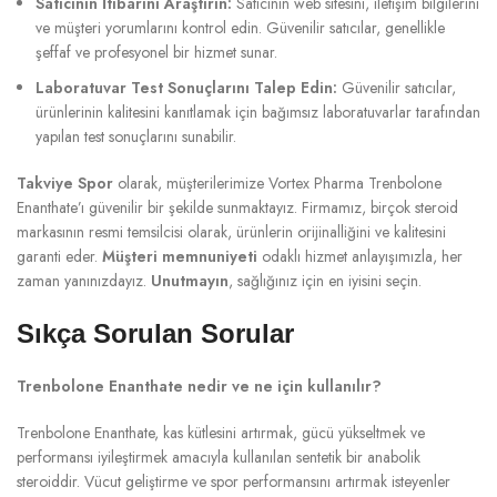
Satıcının İtibarını Araştırın:
Satıcının web sitesini, iletişim bilgilerini
ve müşteri yorumlarını kontrol edin. Güvenilir satıcılar, genellikle
şeffaf ve profesyonel bir hizmet sunar.
Laboratuvar Test Sonuçlarını Talep Edin:
Güvenilir satıcılar,
ürünlerinin kalitesini kanıtlamak için bağımsız laboratuvarlar tarafından
yapılan test sonuçlarını sunabilir.
Takviye Spor
olarak, müşterilerimize Vortex Pharma Trenbolone
Enanthate’ı güvenilir bir şekilde sunmaktayız. Firmamız, birçok steroid
markasının resmi temsilcisi olarak, ürünlerin orijinalliğini ve kalitesini
garanti eder.
Müşteri memnuniyeti
odaklı hizmet anlayışımızla, her
zaman yanınızdayız.
Unutmayın
, sağlığınız için en iyisini seçin.
Sıkça Sorulan Sorular
Trenbolone Enanthate nedir ve ne için kullanılır?
Trenbolone Enanthate, kas kütlesini artırmak, gücü yükseltmek ve
performansı iyileştirmek amacıyla kullanılan sentetik bir anabolik
steroiddir. Vücut geliştirme ve spor performansını artırmak isteyenler