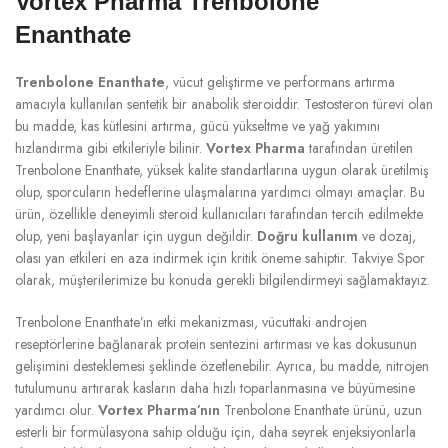
Vortex Pharma Trenbolone
Enanthate
Trenbolone Enanthate
, vücut geliştirme ve performans artırma
amacıyla kullanılan sentetik bir anabolik steroiddir. Testosteron türevi olan
bu madde, kas kütlesini artırma, gücü yükseltme ve yağ yakımını
hızlandırma gibi etkileriyle bilinir.
Vortex Pharma
tarafından üretilen
Trenbolone Enanthate, yüksek kalite standartlarına uygun olarak üretilmiş
olup, sporcuların hedeflerine ulaşmalarına yardımcı olmayı amaçlar. Bu
ürün, özellikle deneyimli steroid kullanıcıları tarafından tercih edilmekte
olup, yeni başlayanlar için uygun değildir.
Doğru kullanım
ve dozaj,
olası yan etkileri en aza indirmek için kritik öneme sahiptir. Takviye Spor
olarak, müşterilerimize bu konuda gerekli bilgilendirmeyi sağlamaktayız.
Trenbolone Enanthate’ın etki mekanizması, vücuttaki androjen
reseptörlerine bağlanarak protein sentezini artırması ve kas dokusunun
gelişimini desteklemesi şeklinde özetlenebilir. Ayrıca, bu madde, nitrojen
tutulumunu artırarak kasların daha hızlı toparlanmasına ve büyümesine
yardımcı olur.
Vortex Pharma’nın
Trenbolone Enanthate ürünü, uzun
esterli bir formülasyona sahip olduğu için, daha seyrek enjeksiyonlarla