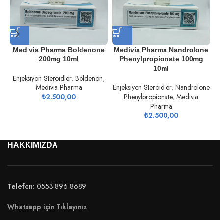
Medivia Pharma Boldenone
Medivia Pharma Nandrolone
200mg 10ml
Phenylpropionate 100mg
10ml
Enjeksiyon Steroidler
,
Boldenon
,
Medivia Pharma
Enjeksiyon Steroidler
,
Nandrolone
₺
2.500,00
Phenylpropionate
,
Medivia
Pharma
₺
2.500,00
HAKKIMIZDA
Telefon:
0553 896 8689
Whatsapp için Tıklayınız