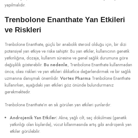
yapılmalıdır.
Trenbolone Enanthate Yan Etkileri
ve Riskleri
Trenbolone Enanthate, güçlü bir anabolik steroid olduğu için, bir dizi
potansiyel yan etkiye ve riske sahiptir. Bu yan etkiler, kullanıcının genetik
yatkınlığına, dozaja, kullanım süresine ve genel sağlık durumuna göre
değişiklik gösterebilir.
Bu nedenle
, Trenbolone Enanthate kullanmadan
önce, olası riskleri ve yan etkileri dikkatlice değerlendirmek ve bir sağlık
uzmanına danışmak önemlidir.
Vortex Pharma
Trenbolone Enanthate
kullanırken, aşağıdaki yan etkileri göz önünde bulundurmanız
gerekmektedir.
Trenbolone Enanthate’ın en sık görülen yan etkileri şunlardır:
Androjenik Yan Etkiler:
Akne, yağlı cilt, saç dökülmesi (genetik
yatkınlığı olan kişilerde), vücut kıllanmasında artış gibi androjenik yan
etkiler görülebilir.